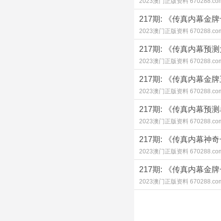
2023澳门正版资料 670288.co
217期: 《传真内幕金
2023澳门正版资料 670288.co
217期: 《传真内幕预
2023澳门正版资料 670288.co
217期: 《传真内幕金
2023澳门正版资料 670288.co
217期: 《传真内幕预
2023澳门正版资料 670288.co
217期: 《传真内幕神
2023澳门正版资料 670288.co
217期: 《传真内幕金
2023澳门正版资料 670288.co