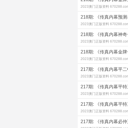
2023澳门正版资料 670288.co
218期: 《传真内幕预
2023澳门正版资料 670288.co
218期: 《传真内幕神
2023澳门正版资料 670288.co
218期: 《传真内幕金
2023澳门正版资料 670288.co
217期: 《传真内幕平
2023澳门正版资料 670288.co
217期: 《传真内幕平
2023澳门正版资料 670288.co
217期: 《传真内幕平
2023澳门正版资料 670288.co
217期: 《传真内幕必