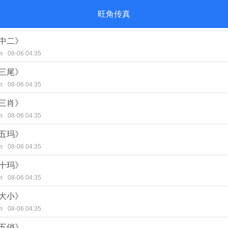
旺角传真
二中二》
m
08-06 04:35
特三尾》
m
08-06 04:35
特三肖》
m
08-06 04:35
仲五玛》
m
08-06 04:35
牌十玛》
m
08-06 04:35
测大小》
m
08-06 04:35
牌五俏》