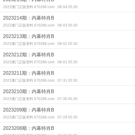
2023澳门正版资料 670288.com
08-04 05:30
2023214期：内幕特肖B
2023澳门正版资料 670288.com
08-03 05:30
2023213期：内幕特肖B
2023澳门正版资料 670288.com
08-02 05:30
2023212期：内幕特肖B
2023澳门正版资料 670288.com
08-01 05:30
2023211期：内幕特肖B
2023澳门正版资料 670288.com
07-31 05:30
2023210期：内幕特肖B
2023澳门正版资料 670288.com
07-30 05:30
2023209期：内幕特肖B
2023澳门正版资料 670288.com
07-29 05:30
2023208期：内幕特肖B