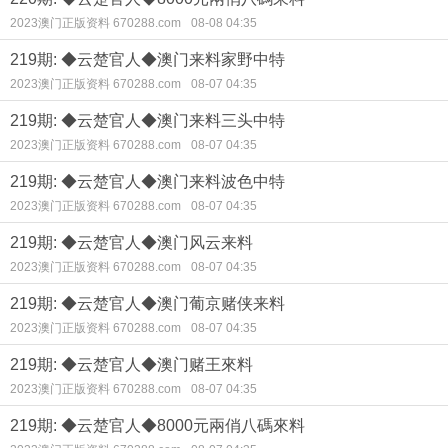
2023澳门正版资料 670288.com
08-08 04:35
219期: ◆云楚官人◆澳门来料家野中特
2023澳门正版资料 670288.com
08-07 04:35
219期: ◆云楚官人◆澳门来料三头中特
2023澳门正版资料 670288.com
08-07 04:35
219期: ◆云楚官人◆澳门来料波色中特
2023澳门正版资料 670288.com
08-07 04:35
219期: ◆云楚官人◆澳门风云来料
2023澳门正版资料 670288.com
08-07 04:35
219期: ◆云楚官人◆澳门葡京赌侠来料
2023澳门正版资料 670288.com
08-07 04:35
219期: ◆云楚官人◆澳门赌王來料
2023澳门正版资料 670288.com
08-07 04:35
219期: ◆云楚官人◆8000元兩俏八碼來料